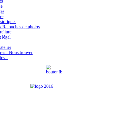
es
se
ges
ure
storiques
/ Retouches de photos
reliure
 légal
atelier
vres - Nous trouver
evis