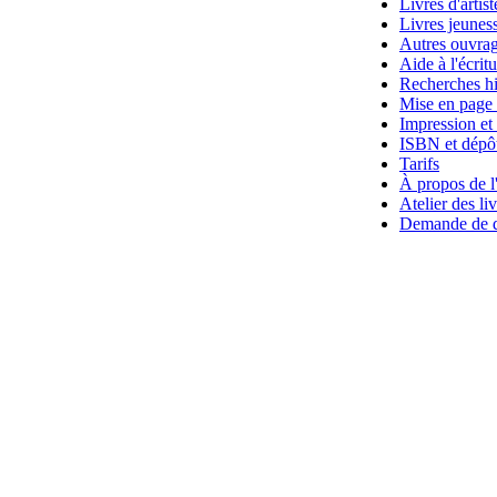
Livres d'artist
Livres jeunes
Autres ouvra
Aide à l'écrit
Recherches hi
Mise en page 
Impression et 
ISBN et dépôt
Tarifs
À propos de l'
Atelier des li
Demande de d