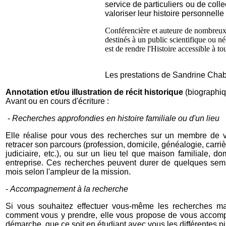
service de particuliers ou de colle
valoriser leur histoire personnel
Conférencière et auteure de nombreux 
destinés à un public scientifique ou né
est de rendre l'Histoire accessible à to
Les prestations de Sandrine Chabr
Annotation et/ou illustration de récit historique
(biographi
Avant ou en cours d'écriture
:
-
Recherches approfondies en histoire familiale ou d'un lieu
Elle réalise pour vous des recherches sur un membre de vo
retracer son parcours (profession, domicile, généalogie, carrièr
judiciaire, etc.), ou sur un lieu tel que maison familiale, d
entreprise. Ces recherches peuvent durer de quelques sem
mois selon l'ampleur de la mission.
-
Accompagnement à la recherche
Si vous souhaitez effectuer vous-même les recherches m
comment vous y prendre, elle vous propose de vous accom
démarche, que ce soit en étudiant avec vous les différentes p